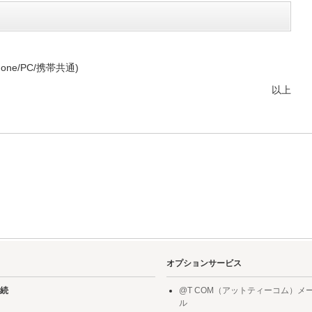
/(iPhone/PC/携帯共通)
以上
オプションサービス
続
@T COM（アットティーコム）メ
ル