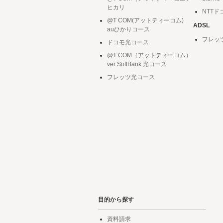
ヒカリ
NTT
@T COM(アットティーコム)
ADSL
auひかりコース
フレッ
ドコモ光コース
@T COM（アットティーコム）
ver SoftBank 光コース
フレッツ光コース
目的から探す
資料請求