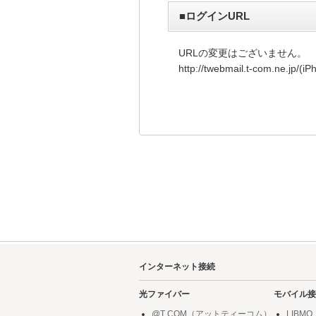
■ログインURL
URLの変更はございません。
http://twebmail.t-com.ne.jp
インターネット接続
光ファイバー
モバイル接
@T COM（アットティーコム）
LIBMO