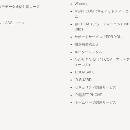
Webmail
ドコモデータ通信対応コース
My@T COM（マイアットティーコ
ム）
ツ・ADSLコース
@T COM（アットティーコム）WP
Office
サポートサービス「FOR YOU」
機器補償PLUS
ルーターレンタル
ひかりＴＶ for @T COM（アットテ
ィーコム）
TOKAI SAFE
ID GUARD
セキュリティ関連サービス
IP電話TT-PHONE
ホームページ関連サービス