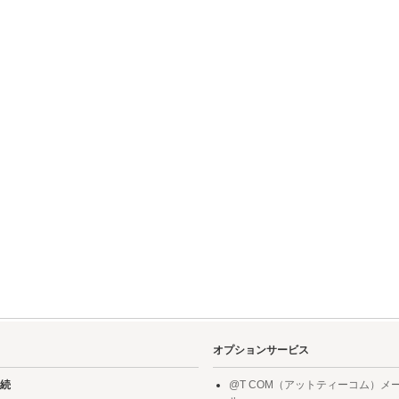
オプションサービス
続
@T COM（アットティーコム）メ