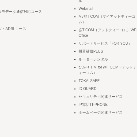
ル
Webmail
ドコモデータ通信対応コース
My@T COM（マイアットティーコ
ム）
ツ・ADSLコース
@T COM（アットティーコム）WP
Office
サポートサービス「FOR YOU」
機器補償PLUS
ルーターレンタル
ひかりＴＶ for @T COM（アットテ
ィーコム）
TOKAI SAFE
ID GUARD
セキュリティ関連サービス
IP電話TT-PHONE
ホームページ関連サービス